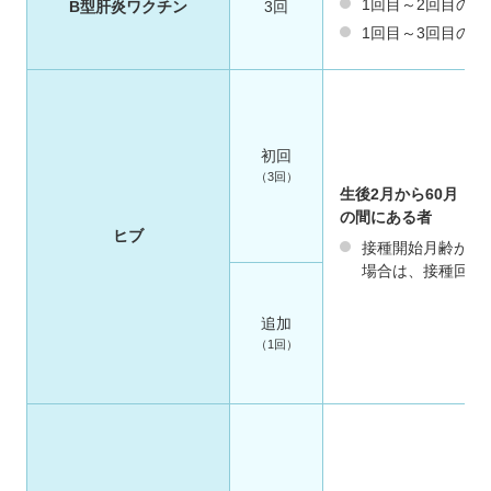
1回目～2回目の間
B型肝炎ワクチン
3回
1回目～3回目の間
初回
（3回）
生後2月から60月（
の間にある者
ヒブ
接種開始月齢が生
場合は、接種回数
追加
（1回）