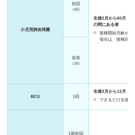
初回
（3回）
生後2月から60月（
の間にある者
小児用肺炎球菌
接種開始月齢が生
場合は、接種回数
追加
（1回）
生後3月から12月（
BCG
1回
できるだけ生後5
1期初回