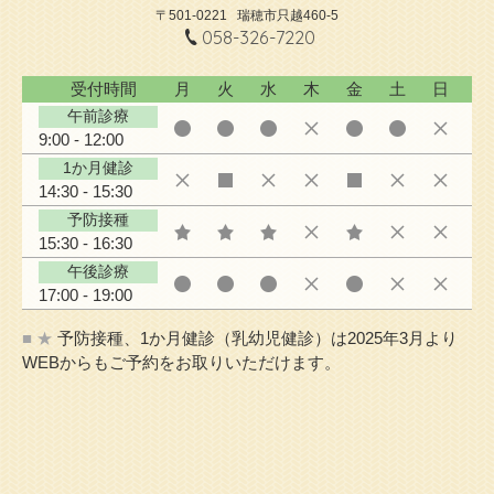
〒501-0221
瑞穂市只越460-5
058-326-7220
受付時間
月
火
水
木
金
土
日
午前診療
9:00 - 12:00
1か月健診
14:30 - 15:30
予防接種
15:30 - 16:30
午後診療
17:00 - 19:00
■ ★
予防接種、1か月健診（乳幼児健診）は2025年3月より
WEBからもご予約をお取りいただけます。