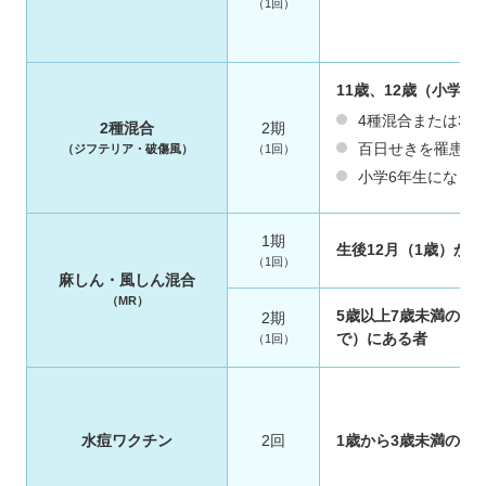
（1回）
11歳、12歳（小学6
4種混合または3
2種混合
2期
百日せきを罹患さ
（ジフテリア・破傷風）
（1回）
小学6年生になっ
1期
生後12月（1歳）か
（1回）
麻しん・風しん混合
（MR）
5歳以上7歳未満の者
2期
で）にある者
（1回）
水痘ワクチン
2回
1歳から3歳未満の児