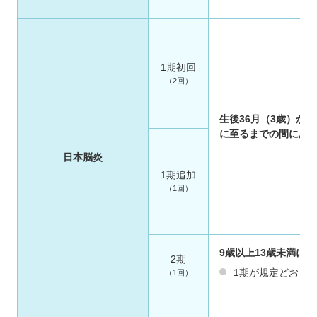
1期初回
（2回）
生後36月（3歳）から
に至るまでの間にあ
日本脳炎
1期追加
（1回）
9歳以上13歳未満に
2期
1期が規定どおり
（1回）