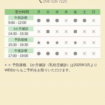
058-326-7220
受付時間
月
火
水
木
金
土
日
午前診療
9:00 - 12:00
1か月健診
14:30 - 15:30
予防接種
15:30 - 16:30
午後診療
17:00 - 19:00
■ ★
予防接種、1か月健診（乳幼児健診）は2025年3月より
WEBからもご予約をお取りいただけます。