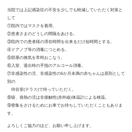
当院では上記感染症の不安を少しでも軽減していただく対策と
して
①院内ではマスクを着用。
②患者さまのどうしの間隔をあける。
③院内での患者様の滞在時間を出来るだけ短時間とする。
④ドアノブ等の消毒につとめる。
⑤部屋の換気を常時おこなう。
⑥入室、退出時の手指のアルコール消毒。
⑦非感染性の児、非感染性の6か月未満の赤ちゃんは原則として
別の
待合室(テラス)で待っていただく。
⑧咳、発熱の児は非接触性(赤外線)体温計による検温。
⑨密集をさけるためにお車でお待ちしていただくこともありま
す。
よろしくご協力のほど、お願い申し上げます。