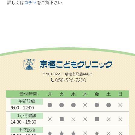
詳しくは
コチラ
をご覧下さい
〒501-0221
瑞穂市只越460-5
058-326-7220
受付時間
月
火
水
木
金
土
日
午前診療
9:00 - 12:00
1か月健診
14:30 - 15:30
予防接種