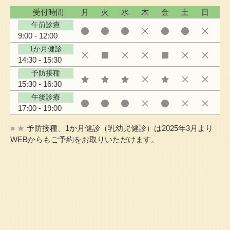
受付時間
月
火
水
木
金
土
日
午前診療
9:00 - 12:00
1か月健診
14:30 - 15:30
予防接種
15:30 - 16:30
午後診療
17:00 - 19:00
■ ★
予防接種、1か月健診（乳幼児健診）は2025年3月より
WEBからもご予約をお取りいただけます。